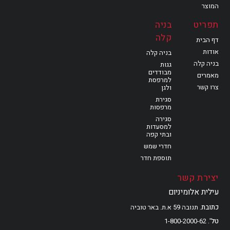
המוצר
תפריט
בניה
קלה
דף הבית
אודות
בניה קלה
בניה קלה
גגות
מבודדים
מאמרים
למרפסת
צרו קשר
ולגן
סגירת
מרפסות
סגירה
למסעדות
ובתי קפה
חדרי שמש
תוספת חדר
יצירת קשר
עילית אלומיניום
כתובת
תנובה 59 א.ת. באר טוביה
טל'
1-800-2000-62