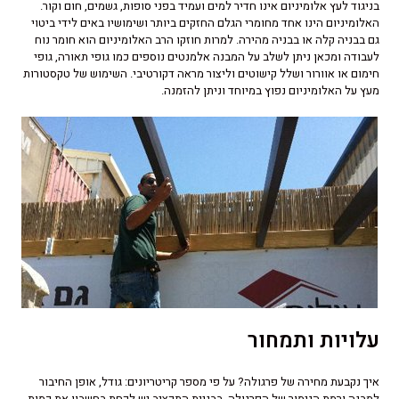
בניגוד לעץ אלומיניום אינו חדיר למים ועמיד בפני סופות, גשמים, חום וקור.
האלומיניום הינו אחד מחומרי הגלם החזקים ביותר ושימושיו באים לידי ביטוי
גם בבניה קלה או בבניה מהירה. למרות חוזקו הרב האלומיניום הוא חומר נוח
לעבודה ומכאן ניתן לשלב על המבנה אלמנטים נוספים כמו גופי תאורה, גופי
חימום או אוורור ושלל קישוטים וליצור מראה דקורטיבי. השימוש של טקסטורות
מעץ על האלומיניום נפוץ במיוחד וניתן להזמנה.
עלויות ותמחור
איך נקבעת מחירה של פרגולה? על פי מספר קריטריונים: גודל, אופן החיבור
למבנה ורמת הגימור של הפרגולה. בבניית התקציב יש לקחת בחשבון את כמות