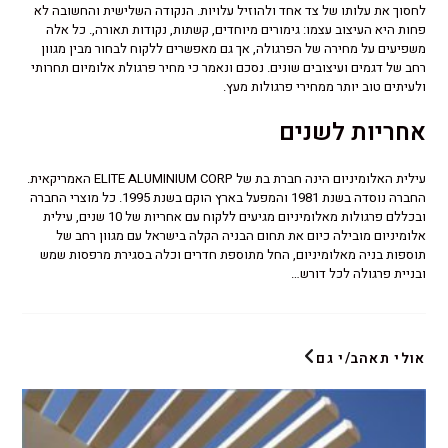
לחסוך את עלותו של צד אחד ולהוזיל עלויות. הנקודה השלישית והחשובה לא
פחות היא העיצוב עצמו: גימורים מיוחדים, קשתות, נקודות תאורה,. כל אלה
משפיעים על מחירה של הפרגולה, אך גם מאפשרים ללקוח לבחור מבין מגוון
רחב של דגמים ועיצובים שונים. נסכם ונאמר כי מחיר פרגולת אלומיום תחרותי
ולעיתים טוב יותר ממחירי פרגולות מעץ.
אחריות לשנים
עילית האלומיניום הינה חברת בת של ELITE ALUMINIUM CORP האמריקאית.
החברה נוסדה בשנת 1981 והמפעל בארץ הוקם בשנת 1995. כל מוצרי החברה
ובכללם פרגולות מאלומיניום מגיעים ללקוח עם אחריות של 10 שנים, עילית
אלומיניום מובילה כיום את תחום הבניה הקלה בישראל עם מגוון רחב של
תוספות בניה מאלומיניום, החל מתוספת חדרים וכלה בסגירת מרפסות שמש
ובניית פרגולה לכל דורש…
אולי תאהב/י גם