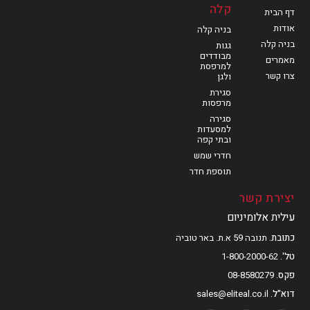
קלה
דף הבית
אודות
בניה קלה
בניה קלה
גגות
מבודדים
מאמרים
למרפסת
צרו קשר
ולגן
סגירת
מרפסות
סגירה
למסעדות
ובתי קפה
חדרי שמש
תוספת חדר
יצירת קשר
עילית אלומיניום
כתובת
תנובה 59 א.ת. באר טוביה
טל'
1-800-2000-62
פקס
08-8580279
דוא"ל
sales@eliteal.co.il