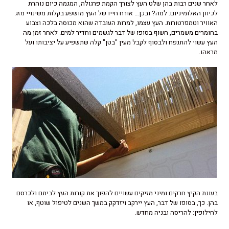
לאחר שנים רבות בהן שלט העץ לצורך הקמת פרגולה, המגמה כיום נוהרת
לכיוון האלומיניום. למה? ובכן… אורח חייו של העץ מושפע בקלות משינויי מזג
האוויר וטמפרטורות. העץ עצמו, למרות העובדה שהוא מכוסה בלכה וצבוע
בחומרים משמרים, חשוף בסופו של דבר לגשמים וחדיר למים. לאחר זמן מה
העץ עשוי להתנפח ולבסוף לקבל מעין "בטן" קלה שתשפיע על יציבותו ועל
מראהו.
בעונת הקיץ חרקים ומיני מזיקים עשויים להפוך את קורות העץ לביתם ולכרסם
בהן. כך, בסופו של דבר, העץ יירקב ויזדקק במשך השנים לטיפול שוטף, או
לחילופין: להריסה ובניה מחדש.