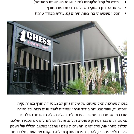
שמירה על קהל הלקוחות (גם כשעונת השמשיות הסתימה)
שימור הפדיון העסקי והגדלתו גם בתקופת החורף
חסכון משמעותי בהוצאות חימום (גג עילית מבודד טרמי)
בזכות מערכות האלומיניום של עילית ניתן לבצע סגירת חורף בצורה נקיה
ואסתטית, אשר מבטיחה בידוד תרמי ועמידות לעוד שנים רבות. כל סגירה
מורכבת מגג מבודד וממערכת פרופילים בעלת נעילה חדשנית. נעילה זו
מאפשרת הרכבה ופירוק פשוטים וקלים. תוכלו גם להחליט אם הסגירה שלכם
תכלול פתחי אור, סקלייטים. המערכות שלנו ישתלבו בעיצוב הכללי של העסק
שלכם ולא יפגעו בו, להפך. סגירת החורף תבליט ותקשט את העסק שלכם ויתכן