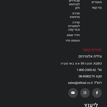
מבודדים
מאמרים
למרפסת
צרו קשר
ולגן
סגירת
מרפסות
סגירה
למסעדות
ובתי קפה
חדרי שמש
תוספת חדר
יצירת קשר
עילית אלומיניום
כתובת
תנובה 59 א.ת. באר טוביה
טל'
1-800-2000-62
פקס
08-8580279
דוא"ל
sales@eliteal.co.il
ליעוץ